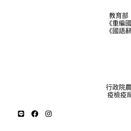
教育部
《重編
《國語
行政院
疫檢疫